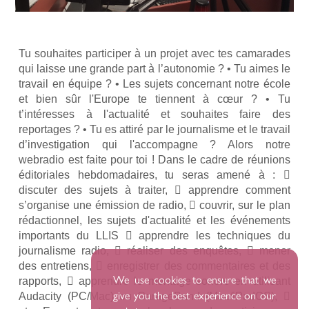
Tu souhaites participer à un projet avec tes camarades
qui laisse une grande part à l’autonomie ? • Tu aimes le
travail en équipe ? • Les sujets concernant notre école
et bien sûr l'Europe te tiennent à cœur ? • Tu
t’intéresses à l'actualité et souhaites faire des
reportages ? • Tu es attiré par le journalisme et le travail
d’investigation qui l'accompagne ? Alors notre
webradio est faite pour toi ! Dans le cadre de réunions
éditoriales hebdomadaires, tu seras amené à : 
discuter des sujets à traiter,  apprendre comment
s’organise une émission de radio,  couvrir, sur le plan
rédactionnel, les sujets d'actualité et les événements
importants du LLIS  apprendre les techniques du
journalisme radio,  réaliser des enquêtes,  mener
des entretiens,  enregistrer des commentaires et des
We use cookies to ensure that we
rapports,  apprendre le montage sonore en utilisant
give you the best experience on our
Audacity (PC/Mac) ou GarageBand (Mac/iPadOS), 